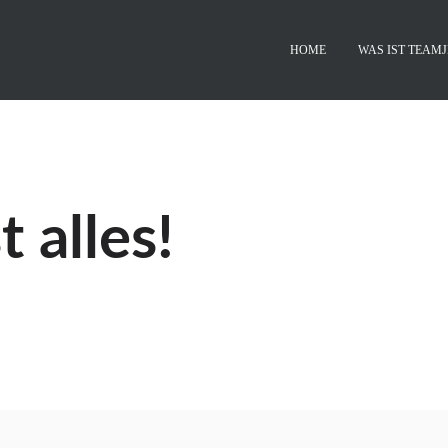
HOME
WAS IST TEAMJ
 alles!